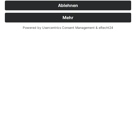
Menschen, die den Hospizgedanken fördern
und den Hospizdienst finanziell
unterstützen.
Immer mehr Menschen erkennen die
Wichtigkeit der Begleitung schwer kranker und
sterbender Menschen. Einige engagieren sich
selbst als ehrenamtliche Sterbebegleiter,
andere unterstützen diesen Dienst finanziell.